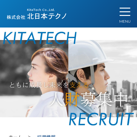
S
k
i
p
t
o
c
o
n
t
e
n
t
ホーム
採用情報